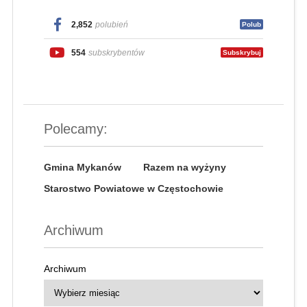
2,852
polubień
Polub
554
subskrybentów
Subskrybuj
Polecamy:
Gmina Mykanów
Razem na wyżyny
Starostwo Powiatowe w Częstochowie
Archiwum
Archiwum