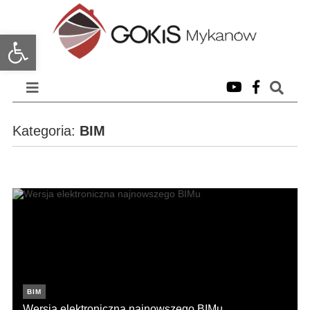
Open toolbar
Kategoria:
BIM
BIM
Wersja elektroniczna najnowszego BIMu